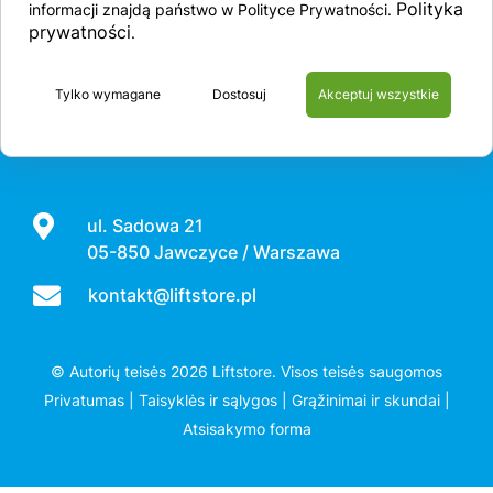
Polityka
informacji znajdą państwo w Polityce Prywatności.
prywatności
.
Apie mus
Produktai
Dalys
Aptarnavimas
Tylko wymagane
Dostosuj
Akceptuj wszystkie
Kontaktas
ul. Sadowa 21
05-850 Jawczyce / Warszawa
kontakt@liftstore.pl
© Autorių teisės 2026 Liftstore. Visos teisės saugomos
Privatumas
|
Taisyklės ir sąlygos
|
Grąžinimai ir skundai
|
Atsisakymo forma