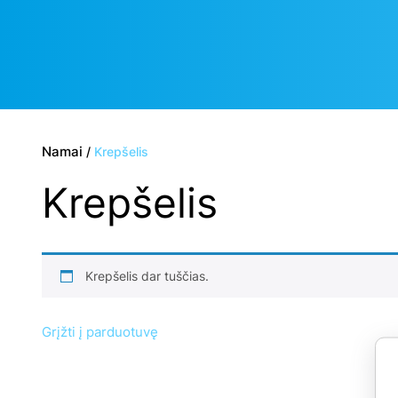
Namai
/
Krepšelis
Krepšelis
Krepšelis dar tuščias.
Grįžti į parduotuvę