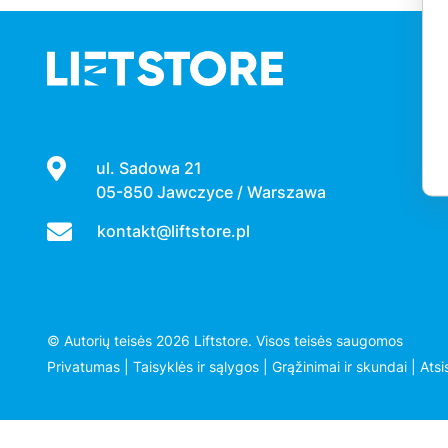
ul. Sadowa 21
05-850 Jawczyce / Warszawa
kontakt@liftstore.pl
© Autorių teisės 2026 Liftstore. Visos teisės saugomos
Privatumas
|
Taisyklės ir sąlygos
|
Grąžinimai ir skundai
|
Ats