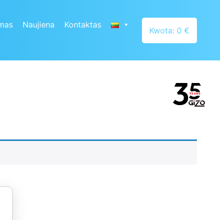
mas
Naujiena
Kontaktas
Kwota: 0 €