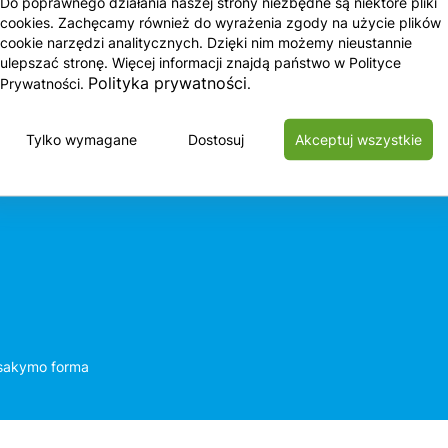
Do poprawnego działania naszej strony niezbędne są niektóre pliki
cookies. Zachęcamy również do wyrażenia zgody na użycie plików
cookie narzędzi analitycznych. Dzięki nim możemy nieustannie
Apie mus
Produktai
ulepszać stronę. Więcej informacji znajdą państwo w Polityce
Polityka prywatności
Prywatności.
.
Tylko wymagane
Dostosuj
Akceptuj wszystkie
isakymo forma