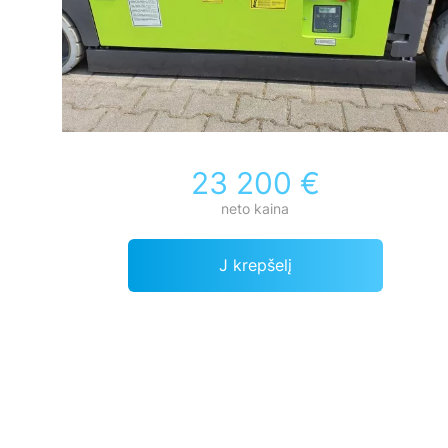
23 200 €
neto kaina
J krepšelį