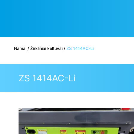
Namai
/
Žirkliniai keltuvai
/
ZS 1414AC-Li
ZS 1414AC-Li