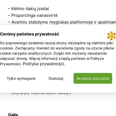
– Kėlimo šakių įvadai
– Proporcinga vairasvirtė
– Avarinio stabdymo mygtukas platformoje ir apatinia
– Posvyrio lygio jutiklis su garsiniu signalu
Cenimy państwa prywatność
Do poprawnego działania naszej strony niezbędne są niektóre pliki
– Rankinis avarinio nuleidimo vožtuvas
cookies. Zachęcamy również do wyrażenia zgody na użycie plików
– Garsinis signalas
cookie narzędzi analitycznych. Dzięki nim możemy nieustannie
ulepszać stronę. Więcej informacji znajdą państwo w Polityce
Polityka prywatności
Prywatności.
.
– Ragas
Tylko wymagane
Dostosuj
Akceptuj wszystkie
– Valandų skaitiklis
– Sertifikuota krepšelio svorio sistema
– Švyturys, vadinamasis. Gaidys
Galia