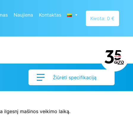
mas
Naujiena
Kontaktas
Kwota: 0 €
Žiūrėti specifikaciją
na ilgesnį mašinos veikimo laiką.