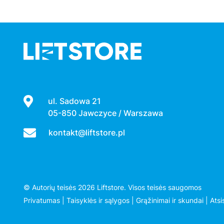
ul. Sadowa 21
05-850 Jawczyce / Warszawa
kontakt@liftstore.pl
© Autorių teisės 2026 Liftstore. Visos teisės saugomos
Privatumas
|
Taisyklės ir sąlygos
|
Grąžinimai ir skundai
|
Ats