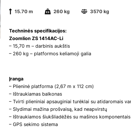
15.70 m
260 kg
3570 kg
Techninės specifikacijos:
Zoomlion ZS 1414AC-Li
– 15,70 m – darbinis aukštis
– 260 kg – platformos keliamoji galia
Įranga
– Plieninė platforma (2,67 m x 112 cm)
– Ištraukiamas balkonas
– Tvirti plieniniai apsauginiai turėklai su atidaromais va
– Slydimai mažina prošvaisą, kad neapvirstų
– Ištraukiamos šiukšliadėžės su mašinos komponentais
– GPS sekimo sistema