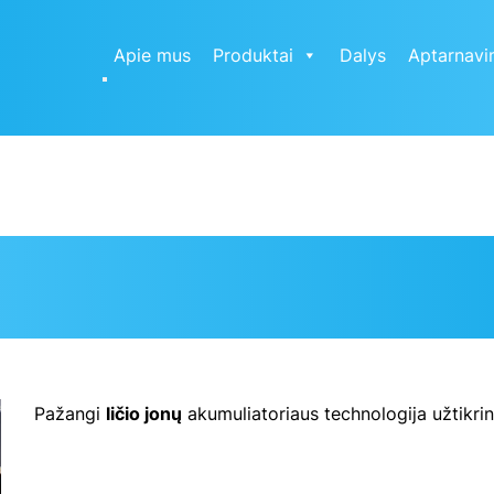
Apie mus
Produktai
Dalys
Aptarnavi
Pažangi
ličio jonų
akumuliatoriaus technologija
užtikri