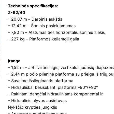
Techninės specifikacijos:
Z-62/40
– 20,87 m – Darbinis aukštis
– 12,42 m – Šoninis pasiekiamumas
– 7,80 m – Atstumas ties horizontaliu šoniniu siekiu
– 227 kg – Platformos keliamoji galia
Įranga
– 1,52 m – JiB svirties ilgis, vertikalus judesių diapazo
– 2,44 m pločio plieninė platforma su prieiga iš trijų pu
– Savaime išsilyginantis platforma
– Hidrauliškai besisukanti platforma –90°/+90°
– Rakinami dangčiai hidrauliniams komponentai ir
– Hidraulinis alyvos aušintuvas
Nykščio krypties jungiklis
– Apsauga nuo atbulinės eigos