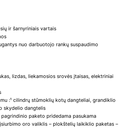
ių ir šarnyriniais vartais
mos
saugantys nuo darbuotojo rankų suspaudimo
as, lizdas, liekamosios srovės įtaisas, elektriniai
s
u :¹ cilindrų stūmoklių kotų dangteliai, grandiklio
o skydelio dangtelis
ie pagrindinio paketo pridedama pasukama
urbimo oro valiklis – plokštelių laikiklio paketas –