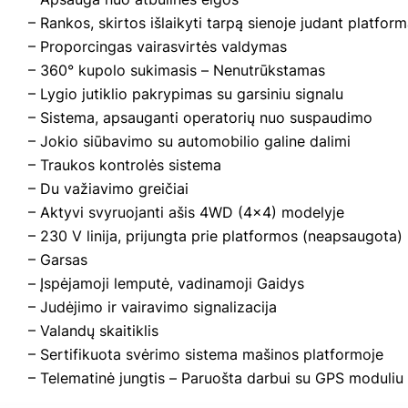
– Rankos, skirtos išlaikyti tarpą sienoje judant platforma
– Proporcingas vairasvirtės valdymas
– 360° kupolo sukimasis – Nenutrūkstamas
– Lygio jutiklio pakrypimas su garsiniu signalu
– Sistema, apsauganti operatorių nuo suspaudimo
– Jokio siūbavimo su automobilio galine dalimi
– Traukos kontrolės sistema
– Du važiavimo greičiai
– Aktyvi svyruojanti ašis 4WD (4×4) modelyje
– 230 V linija, prijungta prie platformos (neapsaugota)
– Garsas
– Įspėjamoji lemputė, vadinamoji Gaidys
– Judėjimo ir vairavimo signalizacija
– Valandų skaitiklis
– Sertifikuota svėrimo sistema mašinos platformoje
– Telematinė jungtis – Paruošta darbui su GPS moduliu