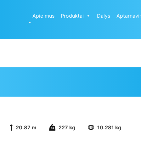
Apie mus
Produktai
Dalys
Aptarnavi
20.87 m
227 kg
10.281 kg