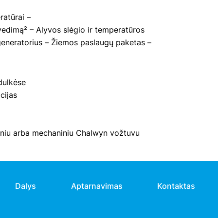
atūrai –
žvedimą² – Alyvos slėgio ir temperatūros
eneratorius – Žiemos paslaugų paketas –
dulkėse
cijas
triniu arba mechaniniu Chalwyn vožtuvu
Dalys
Aptarnavimas
Kontaktas