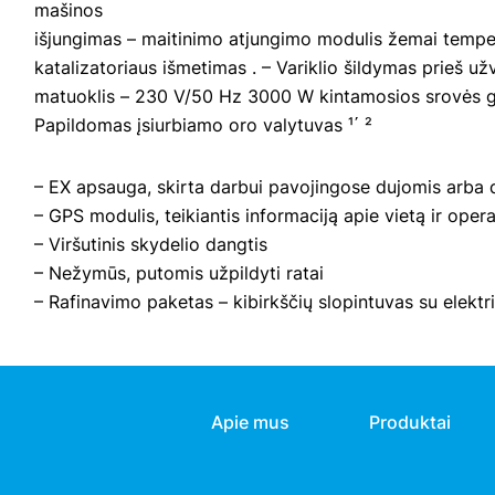
mašinos
išjungimas – maitinimo atjungimo modulis žemai temper
katalizatoriaus išmetimas . – Variklio šildymas prieš u
matuoklis – 230 V/50 Hz 3000 W kintamosios srovės g
Papildomas įsiurbiamo oro valytuvas ¹΄ ²
– EX apsauga, skirta darbui pavojingose ​​dujomis arba 
– GPS modulis, teikiantis informaciją apie vietą ir opera
– Viršutinis skydelio dangtis
– Nežymūs, putomis užpildyti ratai
– Rafinavimo paketas – kibirkščių slopintuvas su elek
Apie mus
Produktai