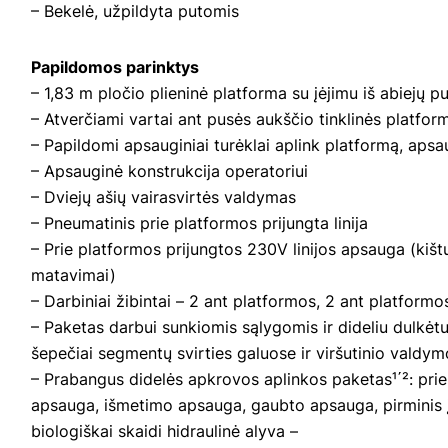
– Bekelė, užpildyta putomis
Papildomos parinktys
– 1,83 m pločio plieninė platforma su įėjimu iš abiejų pus
– Atverčiami vartai ant pusės aukščio tinklinės platfor
– Papildomi apsauginiai turėklai aplink platformą, ap
– Apsauginė konstrukcija operatoriui
– Dviejų ašių vairasvirtės valdymas
– Pneumatinis prie platformos prijungta linija
– Prie platformos prijungtos 230V linijos apsauga (kištuk
matavimai)
– Darbiniai žibintai – 2 ant platformos, 2 ant platformo
– Paketas darbui sunkiomis sąlygomis ir dideliu dulkėtum
šepečiai segmentų svirties galuose ir viršutinio valdym
– Prabangus didelės apkrovos aplinkos paketas¹΄²: pr
apsauga, išmetimo apsauga, gaubto apsauga, pirminis įsi
biologiškai skaidi hidraulinė alyva –