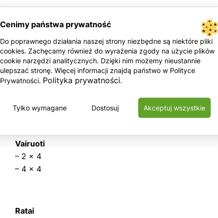
Cenimy państwa prywatność
Galia
– Avarinis maitinimas – 12V DC
Do poprawnego działania naszej strony niezbędne są niektóre pliki
– Duetz Stage IIIA turbodyzelinis 55 kW (74 AG)
cookies. Zachęcamy również do wyrażenia zgody na użycie plików
cookie narzędzi analitycznych. Dzięki nim możemy nieustannie
– Duetz dyzelinis variklis 36 kW (48 AG)
ulepszać stronę. Więcej informacji znajdą państwo w Polityce
– Įsiurbiamo oro šildytuvas
Polityka prywatności
Prywatności.
.
– Variklio pakartotinio užvedimo apsauga
– Automatinis mašinos funkcijų išjungimas variklio ged
Tylko wymagane
Dostosuj
Akceptuj wszystkie
Vairuoti
– 2 x 4
– 4 x 4
Ratai