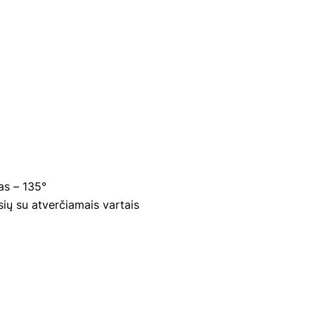
nas – 135°
sių su atverčiamais vartais