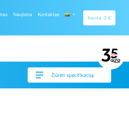
mas
Naujiena
Kontaktas
Kwota: 0 €
Žiūrėti specifikaciją