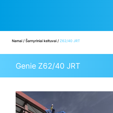
Namai
/
Šarnyriniai keltuvai
/
Z62/40 JRT
Genie Z62/40 JRT