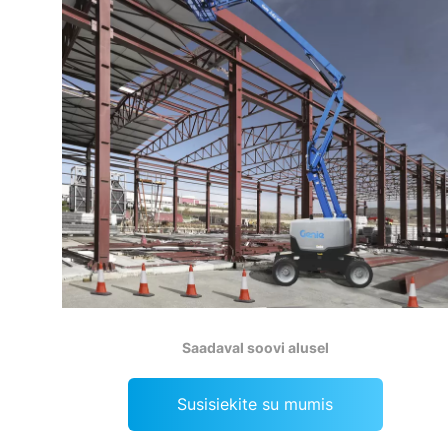
Saadaval soovi alusel
Susisiekite su mumis