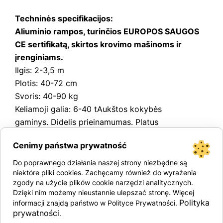
Techninės specifikacijos:
Aliuminio rampos, turinčios EUROPOS SAUGOS
CE sertifikatą, skirtos krovimo mašinoms ir
įrenginiams.
Ilgis: 2-3,5 m
Plotis: 40-72 cm
Svoris: 40-90 kg
Keliamoji galia: 6-40 tAukštos kokybės
gaminys. Didelis prieinamumas. Platus
asortimentas. Siuntimas visoje šalyje.
Cenimy państwa prywatność
Papildomos parinktys
Do poprawnego działania naszej strony niezbędne są
niektóre pliki cookies. Zachęcamy również do wyrażenia
LiftStore rampos yra:
zgody na użycie plików cookie narzędzi analitycznych.
Dzięki nim możemy nieustannie ulepszać stronę. Więcej
Polityka
informacji znajdą państwo w Polityce Prywatności.
Sauga – CE sertifikatas
prywatności
.