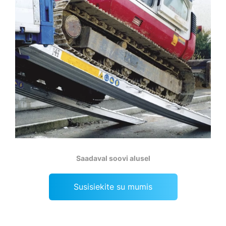
Saadaval soovi alusel
Susisiekite su mumis