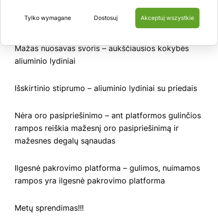
Universalus pritaikymas – tvirtinamas prie
Tylko wymagane
Dostosuj
Akceptuj wszystkie
puspriekabių, sunkvežimių, platformų
Mažas nuosavas svoris – aukščiausios kokybės
aliuminio lydiniai
Išskirtinio stiprumo – aliuminio lydiniai su priedais
Nėra oro pasipriešinimo – ant platformos gulinčios
rampos reiškia mažesnį oro pasipriešinimą ir
mažesnes degalų sąnaudas
Ilgesnė pakrovimo platforma – gulimos, nuimamos
rampos yra ilgesnė pakrovimo platforma
Metų sprendimas!!!