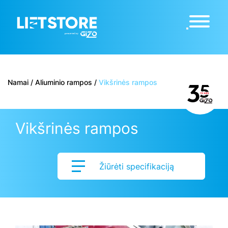
Namai
/
Aliuminio rampos
/
Vikšrinės rampos
Vikšrinės rampos
Žiūrėti specifikaciją