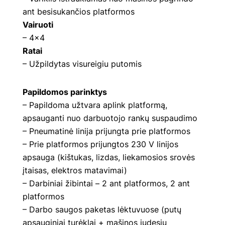
ant besisukančios platformos
Vairuoti
– 4×4
Ratai
– Užpildytas visureigiu putomis
Papildomos parinktys
– Papildoma užtvara aplink platformą,
apsauganti nuo darbuotojo rankų suspaudimo
– Pneumatinė linija prijungta prie platformos
– Prie platformos prijungtos 230 V linijos
apsauga (kištukas, lizdas, liekamosios srovės
įtaisas, elektros matavimai)
– Darbiniai žibintai – 2 ant platformos, 2 ant
platformos
– Darbo saugos paketas lėktuvuose (putų
apsauginiai turėklai + mašinos judesių