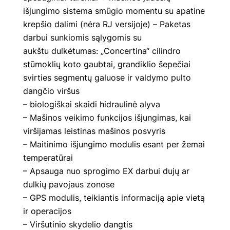
išjungimo sistema smūgio momentu su apatine
krepšio dalimi (nėra RJ versijoje) – Paketas
darbui sunkiomis sąlygomis su
aukštu dulkėtumas: „Concertina“ cilindro
stūmoklių koto gaubtai, grandiklio šepečiai
svirties segmentų galuose ir valdymo pulto
dangčio viršus
– biologiškai skaidi hidraulinė alyva
– Mašinos veikimo funkcijos išjungimas, kai
viršijamas leistinas mašinos posvyris
– Maitinimo išjungimo modulis esant per žemai
temperatūrai
– Apsauga nuo sprogimo EX darbui dujų ar
dulkių pavojaus zonose
– GPS modulis, teikiantis informaciją apie vietą
ir operacijos
– Viršutinio skydelio dangtis