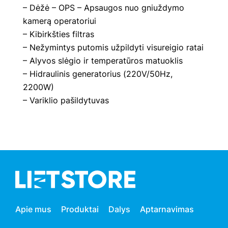
– Dėžė – OPS – Apsaugos nuo gniuždymo
kamerą operatoriui
– Kibirkšties filtras
– Nežymintys putomis užpildyti visureigio ratai
– Alyvos slėgio ir temperatūros matuoklis
– Hidraulinis generatorius (220V/50Hz,
2200W)
– Variklio pašildytuvas
Apie mus
Produktai
Dalys
Aptarnavimas