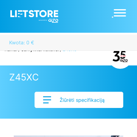
Kwota: 0 €
Namai
/
Šarnyriniai keltuvai
/
Z45XC
Z45XC
Žiūrėti specifikaciją