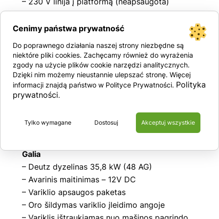
– 230 V linija į platformą (neapsaugota)
– Ragas
– Garsinis signalas
Cenimy państwa prywatność
– Judėjimo ir važiavimo signalizacija
Do poprawnego działania naszej strony niezbędne są
– Per didelio posvyrio signalizacija
niektóre pliki cookies. Zachęcamy również do wyrażenia
– Valandų skaitiklis
zgody na użycie plików cookie narzędzi analitycznych.
Dzięki nim możemy nieustannie ulepszać stronę. Więcej
– Sertifikuota svorio sistema mašinos
Polityka
informacji znajdą państwo w Polityce Prywatności.
krepšelyje
prywatności
.
– Švyturėlis Rooster
– Telematikos sistemos jungtis – paruošimas
Tylko wymagane
Dostosuj
Akceptuj wszystkie
darbui su GPS moduliu
– Aktyvi virpesių ašis
Galia
– Deutz dyzelinas 35,8 kW (48 AG)
– Avarinis maitinimas – 12V DC
– Variklio apsaugos paketas
– Oro šildymas variklio įleidimo angoje
– Variklis ištraukiamas nuo mašinos pagrindo