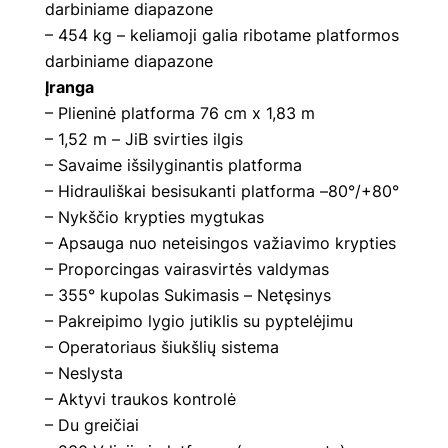
darbiniame diapazone
– 454 kg – keliamoji galia ribotame platformos
darbiniame diapazone
Įranga
– Plieninė platforma 76 cm x 1,83 m
– 1,52 m – JiB svirties ilgis
– Savaime išsilyginantis platforma
– Hidrauliškai besisukanti platforma –80°/+80°
– Nykščio krypties mygtukas
– Apsauga nuo neteisingos važiavimo krypties
– Proporcingas vairasvirtės valdymas
– 355° kupolas Sukimasis – Netęsinys
– Pakreipimo lygio jutiklis su pyptelėjimu
– Operatoriaus šiukšlių sistema
– Neslysta
– Aktyvi traukos kontrolė
– Du greičiai