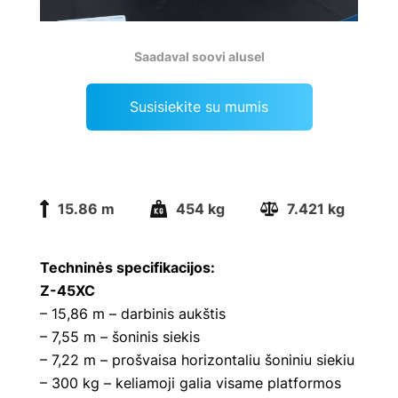
Saadaval soovi alusel
Susisiekite su mumis
15.86 m
454 kg
7.421 kg
Techninės specifikacijos:
Z-45XC
– 15,86 m – darbinis aukštis
– 7,55 m – šoninis siekis
– 7,22 m – prošvaisa horizontaliu šoniniu siekiu
– 300 kg – keliamoji galia visame platformos